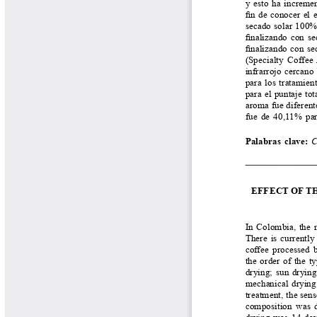
Biocartas
Boletín Agrometeorológico
Cafetero
Boletín Cafetero
Boletín de Extensión FNC
Boletín Estado Fitosanitario
Boletín Técnico Cenicafé
Brocartas
Calendario de floración y cosecha
Colección Fundación Ecológica
Cafetera
Colección Fundación Manuel Mejía
Colección Libros 80 años
Colección Libros 85 años
Comportamiento de la Industria
Finca Cafetera Santander Podcast
Infografías Cenicafé
Informes de Gestión Comité
Antioquía
Informes de Gestión Comité Caldas
Las Aventuras del Profesor Yarumo