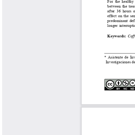
Libros y Manuales
Libros Proyecto Manos al Agua
Magazín Cafetero
Magazín Cafetero Podcast
Memorias de la Cumbre de Café
Memorias Seminario Científico
Normas Técnicas del Sector
Cafetero
Paisaje Cultural Cafetero
Patentes Cenicafé
Por los Caminos de Caldas Podcast
Programa Café 360
Programa de Promoción Toma
Café
Publicaciones Científicas Externas
Radionovela Mi Finca
Revista Cafetera de Colombia
Revista Cenicafé
Revista Ensayos sobre Economía
Software Cenicafé