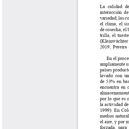
Tips del Profesor Yarumo
Yarumadas Programa Radial