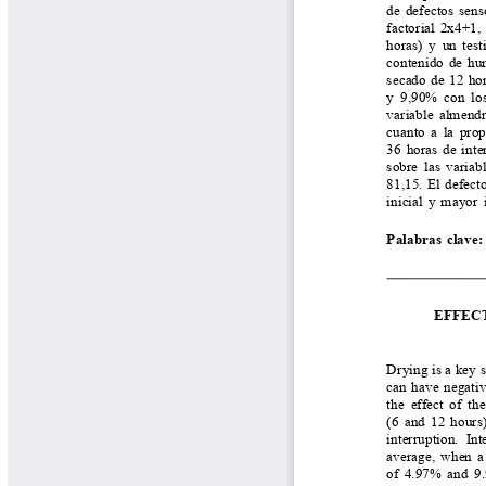
Biocartas
Boletín Agrometeorológico
Cafetero
Boletín Cafetero
Boletín de Extensión FNC
Boletín Estado Fitosanitario
Boletín Técnico Cenicafé
Brocartas
Calendario de floración y cosecha
Colección Fundación Ecológica
Cafetera
Colección Fundación Manuel Mejía
Colección Libros 80 años
Colección Libros 85 años
Comportamiento de la Industria
Finca Cafetera Santander Podcast
Infografías Cenicafé
Informes de Gestión Comité
Antioquía
Informes de Gestión Comité Caldas
Las Aventuras del Profesor Yarumo