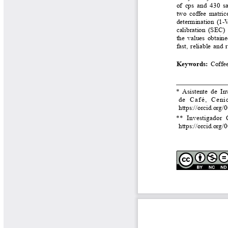
Libros y Manuales
Libros Proyecto Manos al Agua
Magazín Cafetero
Magazín Cafetero Podcast
Memorias de la Cumbre de Café
Memorias Seminario Científico
Normas Técnicas del Sector
Cafetero
Paisaje Cultural Cafetero
Patentes Cenicafé
Por los Caminos de Caldas Podcast
Programa Café 360
Programa de Promoción Toma
Café
Publicaciones Científicas Externas
Radionovela Mi Finca
Revista Cafetera de Colombia
Revista Cenicafé
Revista Ensayos sobre Economía
Software Cenicafé