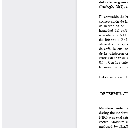
Biocartas
Boletín Agrometeorológico
Cafetero
Boletín Cafetero
Boletín de Extensión FNC
Boletín Estado Fitosanitario
Boletín Técnico Cenicafé
Brocartas
Calendario de floración y cosecha
Colección Fundación Ecológica
Cafetera
Colección Fundación Manuel Mejía
Colección Libros 80 años
Colección Libros 85 años
Comportamiento de la Industria
Finca Cafetera Santander Podcast
Infografías Cenicafé
Informes de Gestión Comité
Antioquía
Informes de Gestión Comité Caldas
Las Aventuras del Profesor Yarumo