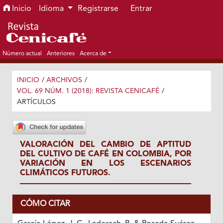
Ir al menú de navegación principal
Ir al contenido principal
Ir al pie de página del sitio
Inicio
Idioma
Registrarse
Entrar
Número actual
Anteriores
Acerca de
INICIO
/
ARCHIVOS
/
VOL. 69 NÚM. 1 (2018): REVISTA CENICAFÉ
/
ARTÍCULOS
VALORACIÓN DEL CAMBIO DE APTITUD
DEL CULTIVO DE CAFÉ EN COLOMBIA, POR
VARIACIÓN EN LOS ESCENARIOS
CLIMÁTICOS FUTUROS.
CÓMO CITAR