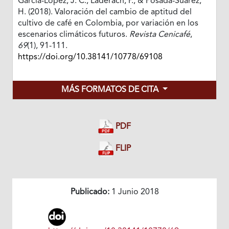
García-López, J. C., Laderach, P., & Posada-Suárez,
H. (2018). Valoración del cambio de aptitud del
cultivo de café en Colombia, por variación en los
escenarios climáticos futuros.
Revista Cenicafé
,
69
(1), 91-111.
https://doi.org/10.38141/10778/69108
MÁS FORMATOS DE CITA
PDF
FLIP
Publicado:
1 Junio 2018