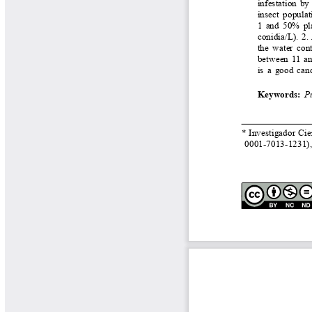
Libros y Manuales
Libros Proyecto Manos al Agua
Magazín Cafetero
Magazín Cafetero Podcast
Memorias de la Cumbre de Café
Memorias Seminario Científico
Normas Técnicas del Sector
Cafetero
Paisaje Cultural Cafetero
Patentes Cenicafé
Por los Caminos de Caldas Podcast
Programa Café 360
Programa de Promoción Toma
Café
Publicaciones Científicas Externas
Radionovela Mi Finca
Revista Cafetera de Colombia
Revista Cenicafé
Revista Ensayos sobre Economía
Software Cenicafé