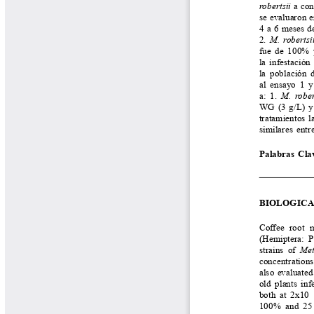
Biocartas
Boletín Agrometeorológico
Cafetero
Boletín Cafetero
Boletín de Extensión FNC
Boletín Estado Fitosanitario
Boletín Técnico Cenicafé
Brocartas
Calendario de floración y cosecha
Colección Fundación Ecológica
Cafetera
Colección Fundación Manuel Mejía
Colección Libros 80 años
Colección Libros 85 años
Comportamiento de la Industria
Finca Cafetera Santander Podcast
Infografías Cenicafé
Informes de Gestión Comité
Antioquía
Informes de Gestión Comité Caldas
Las Aventuras del Profesor Yarumo