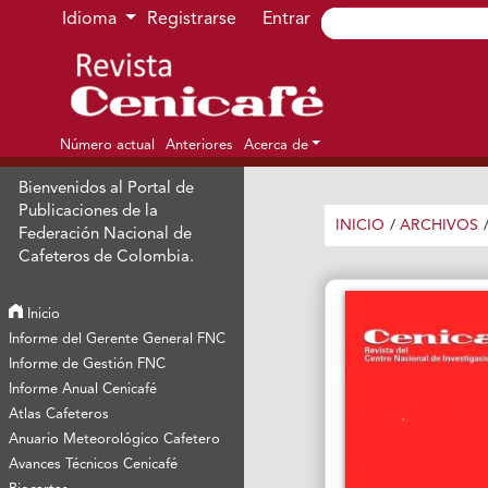
Ir al menú de navegación principal
Ir al contenido principal
Ir al pie de página del sitio
Idioma
Registrarse
Entrar
Número actual
Anteriores
Acerca de
Bienvenidos al Portal de
Publicaciones de la
INICIO
/
ARCHIVOS
Federación Nacional de
Cafeteros de Colombia.
Inicio
Informe del Gerente General FNC
Informe de Gestión FNC
Informe Anual Cenicafé
Atlas Cafeteros
Anuario Meteorológico Cafetero
Avances Técnicos Cenicafé