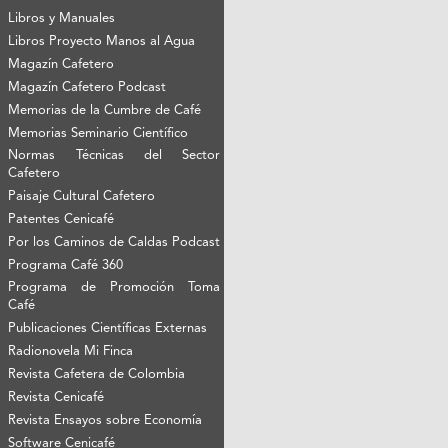
Libros y Manuales
Libros Proyecto Manos al Agua
Magazín Cafetero
Magazín Cafetero Podcast
Memorias de la Cumbre de Café
Memorias Seminario Científico
Normas Técnicas del Sector
Cafetero
Paisaje Cultural Cafetero
Patentes Cenicafé
Por los Caminos de Caldas Podcast
Programa Café 360
Programa de Promoción Toma
Café
Publicaciones Científicas Externas
Radionovela Mi Finca
Revista Cafetera de Colombia
Revista Cenicafé
Revista Ensayos sobre Economía
Software Cenicafé