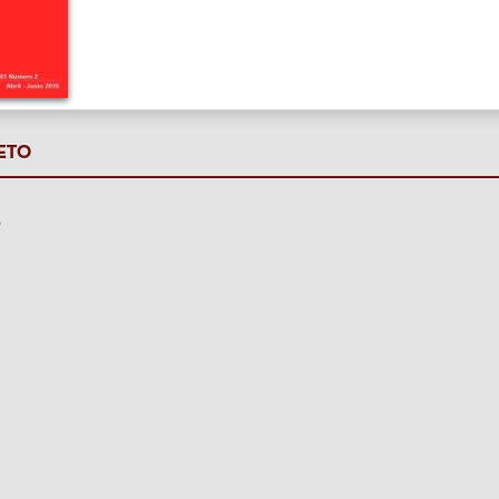
ETO
P