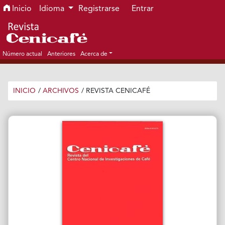
Ir al menú de navegación principal
Ir al contenido principal
Ir al pie de página del sitio
Inicio
Idioma
Registrarse
Entrar
Número actual
Anteriores
Acerca de
INICIO
/
ARCHIVOS
/
REVISTA CENICAFÉ