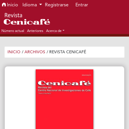
Ir al menú de navegación principal
Ir al contenido principal
Ir al pie de página del sitio
Inicio
Idioma
Registrarse
Entrar
Número actual
Anteriores
Acerca de
INICIO
/
ARCHIVOS
/
REVISTA CENICAFÉ