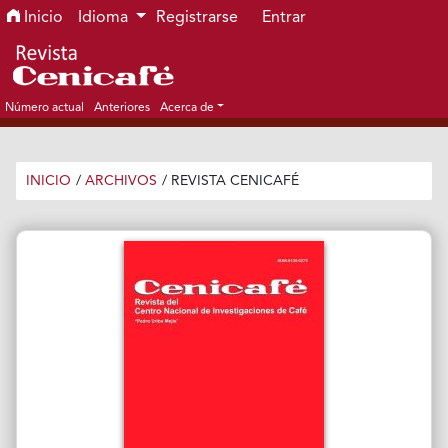
Ir al menú de navegación principal
Ir al contenido principal
Ir al pie de página del sitio
Inicio
Idioma
Registrarse
Entrar
Número actual
Anteriores
Acerca de
INICIO
/
ARCHIVOS
/
REVISTA CENICAFÉ