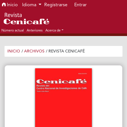
Ir al menú de navegación principal
Ir al contenido principal
Ir al pie de página del sitio
Inicio
Idioma
Registrarse
Entrar
Número actual
Anteriores
Acerca de
INICIO
/
ARCHIVOS
/
REVISTA CENICAFÉ