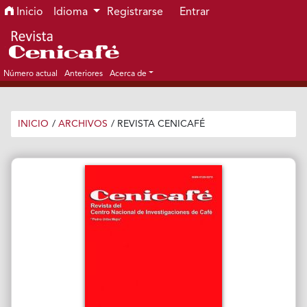
Ir al menú de navegación principal
Ir al contenido principal
Ir al pie de página del sitio
Inicio
Idioma
Registrarse
Entrar
Número actual
Anteriores
Acerca de
INICIO
/
ARCHIVOS
/
REVISTA CENICAFÉ