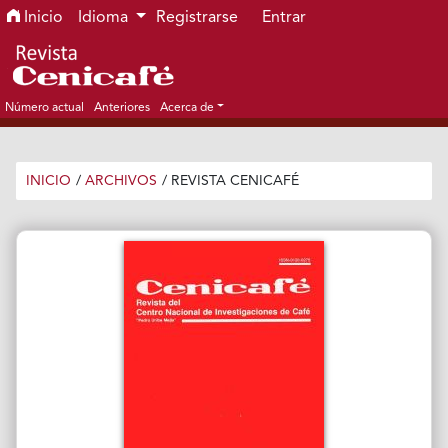
Ir al menú de navegación principal
Ir al contenido principal
Ir al pie de página del sitio
Inicio
Idioma
Registrarse
Entrar
Número actual
Anteriores
Acerca de
INICIO
/
ARCHIVOS
/
REVISTA CENICAFÉ