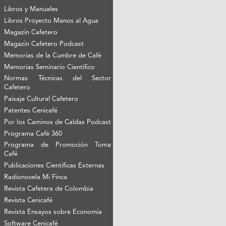
Libros y Manuales
Libros Proyecto Manos al Agua
Magazín Cafetero
Magazín Cafetero Podcast
Memorias de la Cumbre de Café
Memorias Seminario Científico
Normas Técnicas del Sector
Cafetero
Paisaje Cultural Cafetero
Patentes Cenicafé
Por los Caminos de Caldas Podcast
Programa Café 360
Programa de Promoción Toma
Café
Publicaciones Científicas Externas
Radionovela Mi Finca
Revista Cafetera de Colombia
Revista Cenicafé
Revista Ensayos sobre Economía
Software Cenicafé