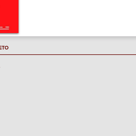
ETO
P