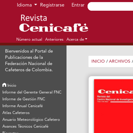
Ir al menú de navegación principal
Ir al contenido principal
Ir al pie de página del sitio
Idioma
Registrarse
Entrar
Número actual
Anteriores
Acerca de
Bienvenidos al Portal de
Publicaciones de la
INICIO
/
ARCHIVOS
Federación Nacional de
Cafeteros de Colombia.
Inicio
Informe del Gerente General FNC
Informe de Gestión FNC
Informe Anual Cenicafé
Atlas Cafeteros
Anuario Meteorológico Cafetero
Avances Técnicos Cenicafé