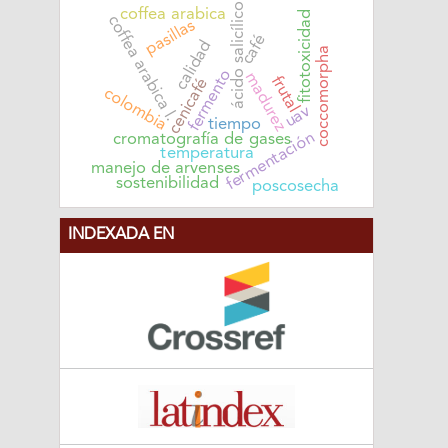
ácido salicílico
coffea arabica
fitotoxicidad
coffea arabica l.
pasillas
café
calidad
coccomorpha
fermento
madurez
frutal
cenicafé
colombia
uav
tiempo
fermentación
cromatografía de gases
temperatura
manejo de arvenses
sostenibilidad
poscosecha
INDEXADA EN