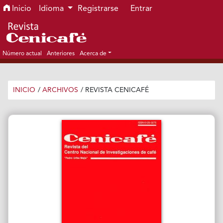
Ir al menú de navegación principal
Ir al contenido principal
Ir al pie de página del sitio
Inicio
Idioma
Registrarse
Entrar
Número actual
Anteriores
Acerca de
INICIO
/
ARCHIVOS
/
REVISTA CENICAFÉ