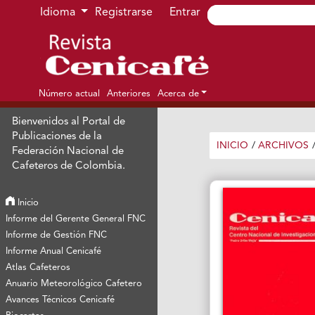
Ir al menú de navegación principal
Ir al contenido principal
Ir al pie de página del sitio
Idioma
Registrarse
Entrar
Número actual
Anteriores
Acerca de
Bienvenidos al Portal de
Publicaciones de la
INICIO
/
ARCHIVOS
Federación Nacional de
Cafeteros de Colombia.
Inicio
Informe del Gerente General FNC
Informe de Gestión FNC
Informe Anual Cenicafé
Atlas Cafeteros
Anuario Meteorológico Cafetero
Avances Técnicos Cenicafé