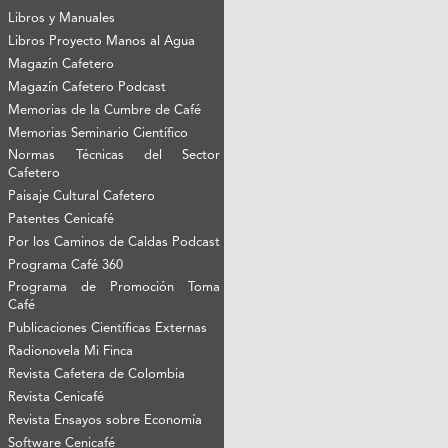
Libros y Manuales
Libros Proyecto Manos al Agua
Magazín Cafetero
Magazín Cafetero Podcast
Memorias de la Cumbre de Café
Memorias Seminario Científico
Normas Técnicas del Sector
Cafetero
Paisaje Cultural Cafetero
Patentes Cenicafé
Por los Caminos de Caldas Podcast
Programa Café 360
Programa de Promoción Toma
Café
Publicaciones Científicas Externas
Radionovela Mi Finca
Revista Cafetera de Colombia
Revista Cenicafé
Revista Ensayos sobre Economía
Software Cenicafé