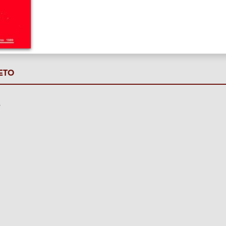
ETO
P