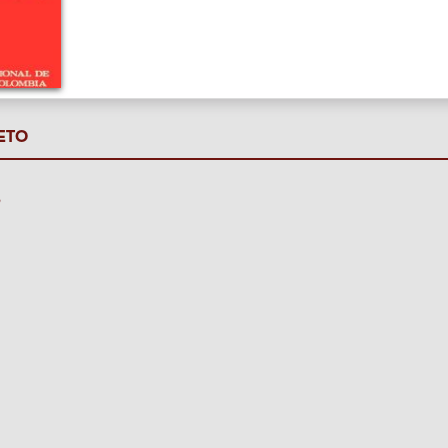
ETO
P