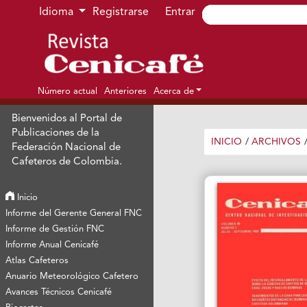
Ir al menú de navegación principal
Ir al contenido principal
Ir al pie de página del sitio
Idioma
Registrarse
Entrar
Número actual
Anteriores
Acerca de
Bienvenidos al Portal de
Publicaciones de la
INICIO
/
ARCHIVOS
Federación Nacional de
Cafeteros de Colombia.
Inicio
Informe del Gerente General FNC
Informe de Gestión FNC
Informe Anual Cenicafé
Atlas Cafeteros
Anuario Meteorológico Cafetero
Avances Técnicos Cenicafé