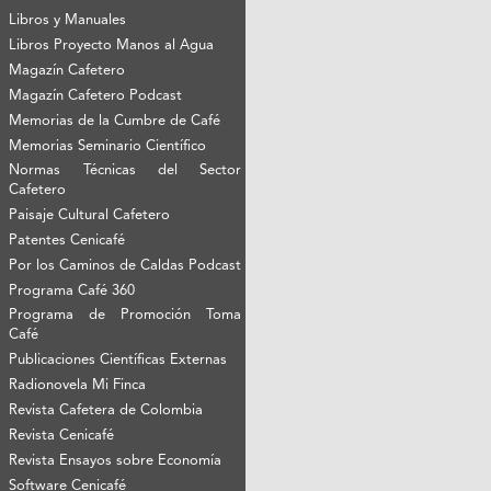
Libros y Manuales
Libros Proyecto Manos al Agua
Magazín Cafetero
Magazín Cafetero Podcast
Memorias de la Cumbre de Café
Memorias Seminario Científico
Normas Técnicas del Sector
Cafetero
Paisaje Cultural Cafetero
Patentes Cenicafé
Por los Caminos de Caldas Podcast
Programa Café 360
Programa de Promoción Toma
Café
Publicaciones Científicas Externas
Radionovela Mi Finca
Revista Cafetera de Colombia
Revista Cenicafé
Revista Ensayos sobre Economía
Software Cenicafé