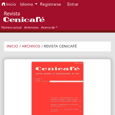
Ir al menú de navegación principal
Ir al contenido principal
Ir al pie de página del sitio
Inicio
Idioma
Registrarse
Entrar
Número actual
Anteriores
Acerca de
INICIO
/
ARCHIVOS
/
REVISTA CENICAFÉ