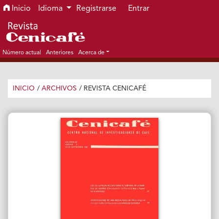
Ir al menú de navegación principal
Ir al contenido principal
Ir al pie de página del sitio
Inicio
Idioma
Registrarse
Entrar
Número actual
Anteriores
Acerca de
INICIO
/
ARCHIVOS
/
REVISTA CENICAFÉ