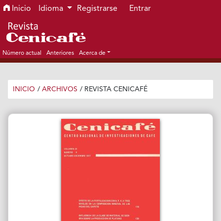
Ir al menú de navegación principal
Ir al contenido principal
Ir al pie de página del sitio
Inicio
Idioma
Registrarse
Entrar
Número actual
Anteriores
Acerca de
INICIO
/
ARCHIVOS
/
REVISTA CENICAFÉ