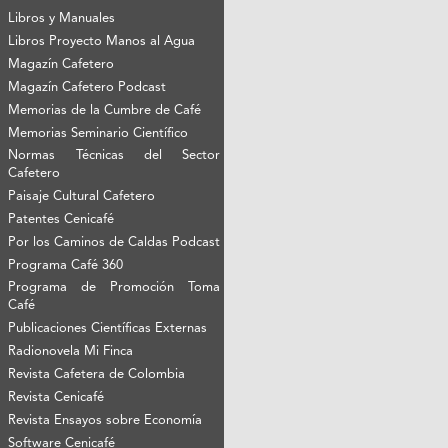
Libros y Manuales
Libros Proyecto Manos al Agua
Magazín Cafetero
Magazín Cafetero Podcast
Memorias de la Cumbre de Café
Memorias Seminario Científico
Normas Técnicas del Sector
Cafetero
Paisaje Cultural Cafetero
Patentes Cenicafé
Por los Caminos de Caldas Podcast
Programa Café 360
Programa de Promoción Toma
Café
Publicaciones Científicas Externas
Radionovela Mi Finca
Revista Cafetera de Colombia
Revista Cenicafé
Revista Ensayos sobre Economía
Software Cenicafé