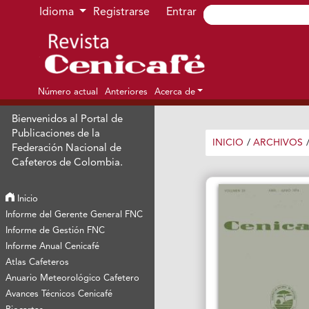
Ir al menú de navegación principal
Ir al contenido principal
Ir al pie de página del sitio
Idioma
Registrarse
Entrar
Número actual
Anteriores
Acerca de
Bienvenidos al Portal de
Publicaciones de la
INICIO
/
ARCHIVOS
Federación Nacional de
Cafeteros de Colombia.
Inicio
Informe del Gerente General FNC
Informe de Gestión FNC
Informe Anual Cenicafé
Atlas Cafeteros
Anuario Meteorológico Cafetero
Avances Técnicos Cenicafé