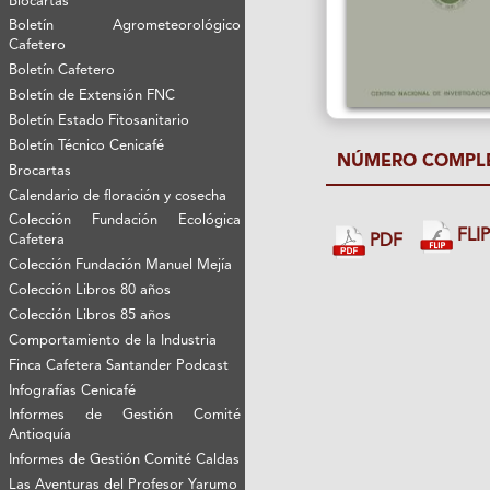
Biocartas
Boletín Agrometeorológico
Cafetero
Boletín Cafetero
Boletín de Extensión FNC
Boletín Estado Fitosanitario
Boletín Técnico Cenicafé
NÚMERO COMPL
Brocartas
Calendario de floración y cosecha
Colección Fundación Ecológica
FLI
Cafetera
PDF
Colección Fundación Manuel Mejía
Colección Libros 80 años
Colección Libros 85 años
Comportamiento de la Industria
Finca Cafetera Santander Podcast
Infografías Cenicafé
Informes de Gestión Comité
Antioquía
Informes de Gestión Comité Caldas
Las Aventuras del Profesor Yarumo