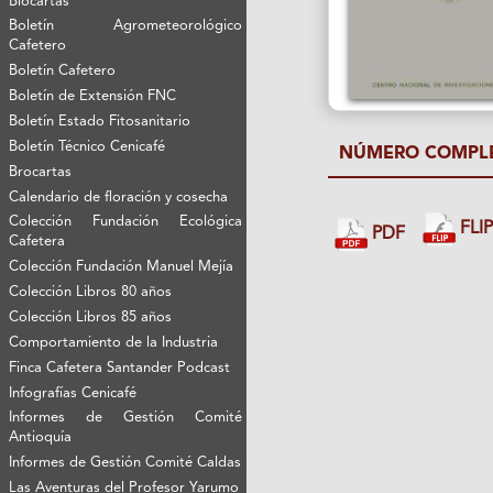
Biocartas
Boletín Agrometeorológico
Cafetero
Boletín Cafetero
Boletín de Extensión FNC
Boletín Estado Fitosanitario
Boletín Técnico Cenicafé
NÚMERO COMPL
Brocartas
Calendario de floración y cosecha
Colección Fundación Ecológica
FLI
PDF
Cafetera
Colección Fundación Manuel Mejía
Colección Libros 80 años
Colección Libros 85 años
Comportamiento de la Industria
Finca Cafetera Santander Podcast
Infografías Cenicafé
Informes de Gestión Comité
Antioquía
Informes de Gestión Comité Caldas
Las Aventuras del Profesor Yarumo