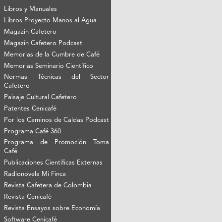
Libros y Manuales
Libros Proyecto Manos al Agua
Magazín Cafetero
Magazín Cafetero Podcast
Memorias de la Cumbre de Café
Memorias Seminario Científico
Normas Técnicas del Sector
Cafetero
Paisaje Cultural Cafetero
Patentes Cenicafé
Por los Caminos de Caldas Podcast
Programa Café 360
Programa de Promoción Toma
Café
Publicaciones Científicas Externas
Radionovela Mi Finca
Revista Cafetera de Colombia
Revista Cenicafé
Revista Ensayos sobre Economía
Software Cenicafé