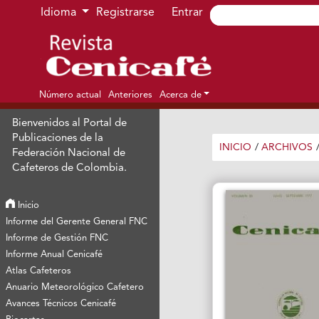
Ir al menú de navegación principal
Ir al contenido principal
Ir al pie de página del sitio
Idioma
Registrarse
Entrar
Número actual
Anteriores
Acerca de
Bienvenidos al Portal de
Publicaciones de la
INICIO
/
ARCHIVOS
Federación Nacional de
Cafeteros de Colombia.
Inicio
Informe del Gerente General FNC
Informe de Gestión FNC
Informe Anual Cenicafé
Atlas Cafeteros
Anuario Meteorológico Cafetero
Avances Técnicos Cenicafé