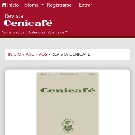
Ir al menú de navegación principal
Ir al contenido principal
Ir al pie de página del sitio
Inicio
Idioma
Registrarse
Entrar
Número actual
Anteriores
Acerca de
INICIO
/
ARCHIVOS
/
REVISTA CENICAFÉ