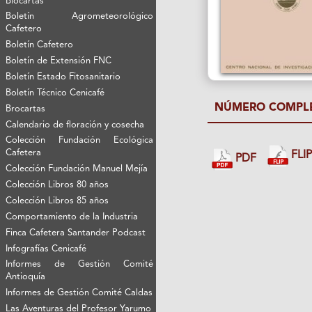
Biocartas
Boletín Agrometeorológico
Cafetero
Boletín Cafetero
Boletín de Extensión FNC
Boletín Estado Fitosanitario
Boletín Técnico Cenicafé
NÚMERO COMPL
Brocartas
Calendario de floración y cosecha
Colección Fundación Ecológica
Cafetera
FLI
PDF
Colección Fundación Manuel Mejía
Colección Libros 80 años
Colección Libros 85 años
Comportamiento de la Industria
Finca Cafetera Santander Podcast
Infografías Cenicafé
Informes de Gestión Comité
Antioquía
Informes de Gestión Comité Caldas
Las Aventuras del Profesor Yarumo