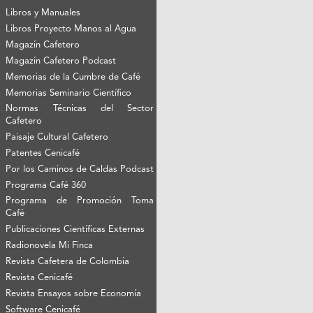
Libros y Manuales
Libros Proyecto Manos al Agua
Magazín Cafetero
Magazín Cafetero Podcast
Memorias de la Cumbre de Café
Memorias Seminario Científico
Normas Técnicas del Sector
Cafetero
Paisaje Cultural Cafetero
Patentes Cenicafé
Por los Caminos de Caldas Podcast
Programa Café 360
Programa de Promoción Toma
Café
Publicaciones Científicas Externas
Radionovela Mi Finca
Revista Cafetera de Colombia
Revista Cenicafé
Revista Ensayos sobre Economía
Software Cenicafé