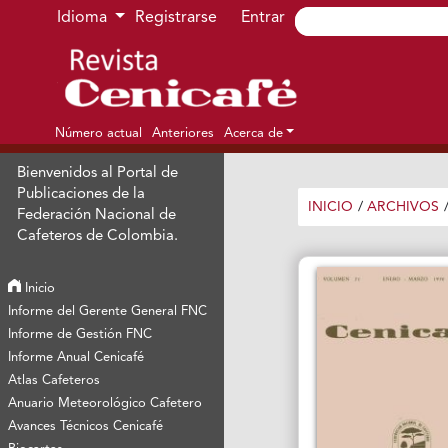
Ir al menú de navegación principal
Ir al contenido principal
Ir al pie de página del sitio
Idioma
Registrarse
Entrar
Número actual
Anteriores
Acerca de
Bienvenidos al Portal de
Publicaciones de la
INICIO
/
ARCHIVOS
Federación Nacional de
Cafeteros de Colombia.
Inicio
Informe del Gerente General FNC
Informe de Gestión FNC
Informe Anual Cenicafé
Atlas Cafeteros
Anuario Meteorológico Cafetero
Avances Técnicos Cenicafé