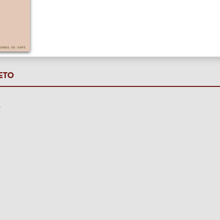
ETO
P