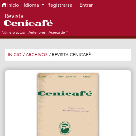
Ir al menú de navegación principal
Ir al contenido principal
Ir al pie de página del sitio
Inicio
Idioma
Registrarse
Entrar
Número actual
Anteriores
Acerca de
INICIO
/
ARCHIVOS
/
REVISTA CENICAFÉ