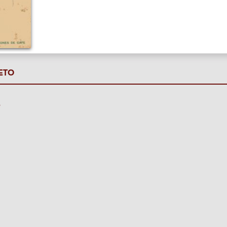
ETO
P