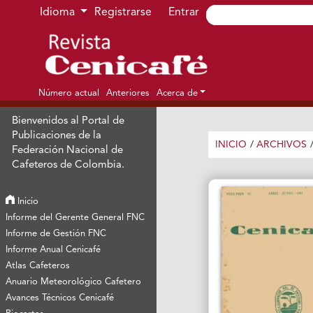
Ir al menú de navegación principal
Ir al contenido principal
Ir al pie de página del sitio
Idioma
Registrarse
Entrar
Número actual
Anteriores
Acerca de
Bienvenidos al Portal de
Publicaciones de la
INICIO
/
ARCHIVOS
Federación Nacional de
Cafeteros de Colombia.
Inicio
Informe del Gerente General FNC
Informe de Gestión FNC
Informe Anual Cenicafé
Atlas Cafeteros
Anuario Meteorológico Cafetero
Avances Técnicos Cenicafé