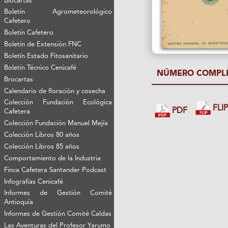
Biocartas
Boletín Agrometeorológico
Cafetero
Boletín Cafetero
Boletín de Extensión FNC
Boletín Estado Fitosanitario
Boletín Técnico Cenicafé
NÚMERO COMPL
Brocartas
Calendario de floración y cosecha
Colección Fundación Ecológica
FLI
PDF
Cafetera
Colección Fundación Manuel Mejía
Colección Libros 80 años
Colección Libros 85 años
Comportamiento de la Industria
Finca Cafetera Santander Podcast
Infografías Cenicafé
Informes de Gestión Comité
Antioquía
Informes de Gestión Comité Caldas
Las Aventuras del Profesor Yarumo