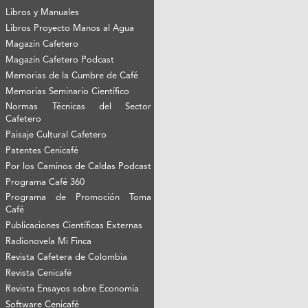
Libros y Manuales
Libros Proyecto Manos al Agua
Magazín Cafetero
Magazín Cafetero Podcast
Memorias de la Cumbre de Café
Memorias Seminario Científico
Normas Técnicas del Sector
Cafetero
Paisaje Cultural Cafetero
Patentes Cenicafé
Por los Caminos de Caldas Podcast
Programa Café 360
Programa de Promoción Toma
Café
Publicaciones Científicas Externas
Radionovela Mi Finca
Revista Cafetera de Colombia
Revista Cenicafé
Revista Ensayos sobre Economía
Software Cenicafé