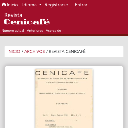
Ir al menú de navegación principal
Ir al contenido principal
Ir al pie de página del sitio
Inicio
Idioma
Registrarse
Entrar
Número actual
Anteriores
Acerca de
INICIO
/
ARCHIVOS
/
REVISTA CENICAFÉ