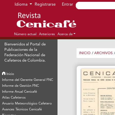
Ir al menú de navegación principal
Ir al contenido principal
Ir al pie de página del sitio
Idioma
Registrarse
Entrar
Número actual
Anteriores
Acerca de
Bienvenidos al Portal de
Publicaciones de la
INICIO
/
ARCHIVOS
Federación Nacional de
Cafeteros de Colombia.
Inicio
Informe del Gerente General FNC
Informe de Gestión FNC
Informe Anual Cenicafé
Atlas Cafeteros
Anuario Meteorológico Cafetero
Avances Técnicos Cenicafé