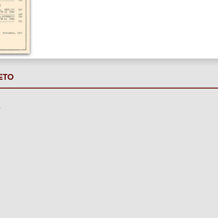
ETO
P