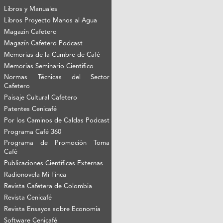
Libros y Manuales
Libros Proyecto Manos al Agua
Magazín Cafetero
Magazín Cafetero Podcast
Memorias de la Cumbre de Café
Memorias Seminario Científico
Normas Técnicas del Sector
Cafetero
Paisaje Cultural Cafetero
Patentes Cenicafé
Por los Caminos de Caldas Podcast
Programa Café 360
Programa de Promoción Toma
Café
Publicaciones Científicas Externas
Radionovela Mi Finca
Revista Cafetera de Colombia
Revista Cenicafé
Revista Ensayos sobre Economía
Software Cenicafé