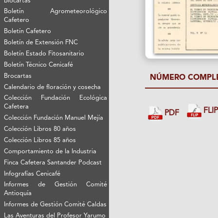
Biocartas
Boletín Agrometeorológico
Cafetero
Boletín Cafetero
Boletín de Extensión FNC
Boletín Estado Fitosanitario
Boletín Técnico Cenicafé
Brocartas
NÚMERO COMPL
Calendario de floración y cosecha
Colección Fundación Ecológica
Cafetera
FLI
PDF
Colección Fundación Manuel Mejía
Colección Libros 80 años
Colección Libros 85 años
Comportamiento de la Industria
Finca Cafetera Santander Podcast
Infografías Cenicafé
Informes de Gestión Comité
Antioquía
Informes de Gestión Comité Caldas
Las Aventuras del Profesor Yarumo