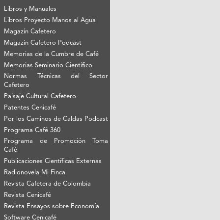
Libros y Manuales
Libros Proyecto Manos al Agua
Magazín Cafetero
Magazín Cafetero Podcast
Memorias de la Cumbre de Café
Memorias Seminario Científico
Normas Técnicas del Sector
Cafetero
Paisaje Cultural Cafetero
Patentes Cenicafé
Por los Caminos de Caldas Podcast
Programa Café 360
Programa de Promoción Toma
Café
Publicaciones Científicas Externas
Radionovela Mi Finca
Revista Cafetera de Colombia
Revista Cenicafé
Revista Ensayos sobre Economía
Software Cenicafé