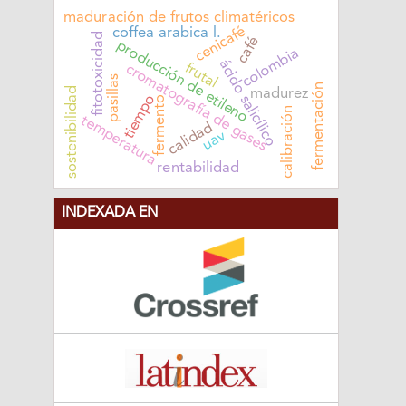
maduración de frutos climatéricos
cenicafé
coffea arabica l.
fitotoxicidad
café
producción de etileno
colombia
ácido salicílico
frutal
cromatografía de gases
pasillas
fermentación
sostenibilidad
madurez
tiempo
fermento
calibración
temperatura
calidad
uav
rentabilidad
INDEXADA EN