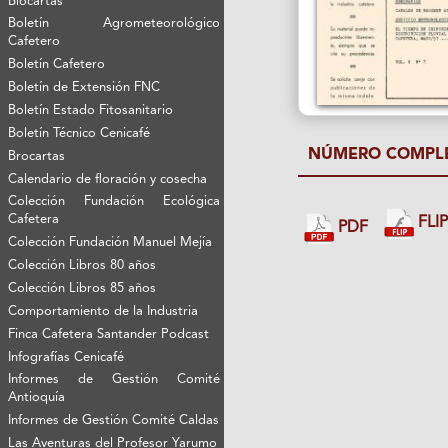
Biocartas
Boletín Agrometeorológico
Cafetero
Boletín Cafetero
Boletín de Extensión FNC
Boletín Estado Fitosanitario
Boletín Técnico Cenicafé
NÚMERO COMPL
Brocartas
Calendario de floración y cosecha
Colección Fundación Ecológica
Cafetera
FLI
PDF
Colección Fundación Manuel Mejía
Colección Libros 80 años
Colección Libros 85 años
Comportamiento de la Industria
Finca Cafetera Santander Podcast
Infografías Cenicafé
Informes de Gestión Comité
Antioquía
Informes de Gestión Comité Caldas
Las Aventuras del Profesor Yarumo