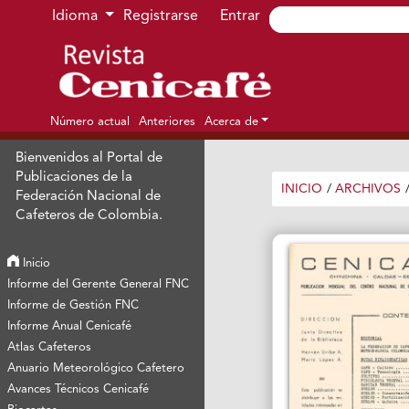
Ir al menú de navegación principal
Ir al contenido principal
Ir al pie de página del sitio
Idioma
Registrarse
Entrar
Número actual
Anteriores
Acerca de
Bienvenidos al Portal de
Publicaciones de la
INICIO
/
ARCHIVOS
Federación Nacional de
Cafeteros de Colombia.
Inicio
Informe del Gerente General FNC
Informe de Gestión FNC
Informe Anual Cenicafé
Atlas Cafeteros
Anuario Meteorológico Cafetero
Avances Técnicos Cenicafé