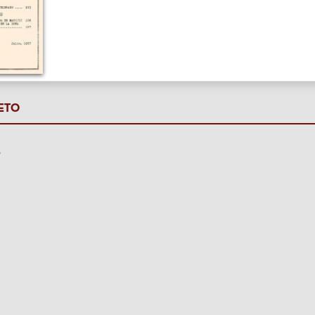
ETO
P