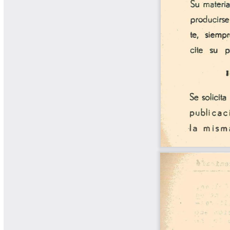
Libros y Manuales
Libros Proyecto Manos al Agua
Magazín Cafetero
Magazín Cafetero Podcast
Memorias de la Cumbre de Café
Memorias Seminario Científico
Normas Técnicas del Sector
Cafetero
Paisaje Cultural Cafetero
Patentes Cenicafé
Por los Caminos de Caldas Podcast
Programa Café 360
Programa de Promoción Toma
Café
Publicaciones Científicas Externas
Radionovela Mi Finca
Revista Cafetera de Colombia
Revista Cenicafé
Revista Ensayos sobre Economía
Software Cenicafé