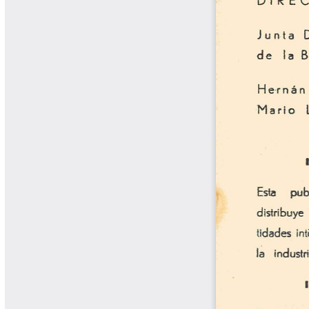
Biocartas
Boletín Agrometeorológico
Cafetero
Boletín Cafetero
Boletín de Extensión FNC
Boletín Estado Fitosanitario
Boletín Técnico Cenicafé
Brocartas
Calendario de floración y cosecha
Colección Fundación Ecológica
Cafetera
Colección Fundación Manuel Mejía
Colección Libros 80 años
Colección Libros 85 años
Comportamiento de la Industria
Finca Cafetera Santander Podcast
Infografías Cenicafé
Informes de Gestión Comité
Antioquía
Informes de Gestión Comité Caldas
Las Aventuras del Profesor Yarumo