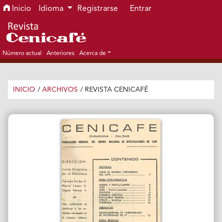
Ir al menú de navegación principal
Ir al contenido principal
Ir al pie de página del sitio
Inicio
Idioma
Registrarse
Entrar
Número actual
Anteriores
Acerca de
INICIO
/
ARCHIVOS
/
REVISTA CENICAFÉ