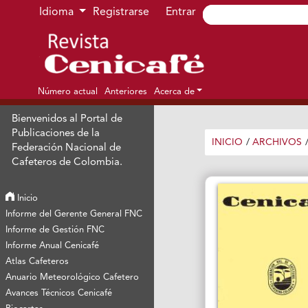
Ir al menú de navegación principal
Ir al contenido principal
Ir al pie de página del sitio
Idioma
Registrarse
Entrar
Número actual
Anteriores
Acerca de
Bienvenidos al Portal de
Publicaciones de la
INICIO
/
ARCHIVOS
Federación Nacional de
Cafeteros de Colombia.
Inicio
Informe del Gerente General FNC
Informe de Gestión FNC
Informe Anual Cenicafé
Atlas Cafeteros
Anuario Meteorológico Cafetero
Avances Técnicos Cenicafé