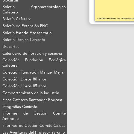
Biocartas
Boletín Agrometeorológico
Cafetero
Boletín Cafetero
Boletín de Extensión FNC
Boletín Estado Fitosanitario
Boletín Técnico Cenicafé
Brocartas
Calendario de floración y cosecha
Colección Fundación Ecológica
Cafetera
Colección Fundación Manuel Mejía
Colección Libros 80 años
Colección Libros 85 años
Comportamiento de la Industria
Finca Cafetera Santander Podcast
Infografías Cenicafé
Informes de Gestión Comité
Antioquía
Informes de Gestión Comité Caldas
Las Aventuras del Profesor Yarumo