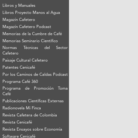
Libros y Manuales
Libros Proyecto Manos al Agua
Magazín Cafetero
Magazín Cafetero Podcast
Memorias de la Cumbre de Café
Memorias Seminario Científico
Normas Técnicas del Sector
Cafetero
Paisaje Cultural Cafetero
Patentes Cenicafé
Por los Caminos de Caldas Podcast
Programa Café 360
Programa de Promoción Toma
Café
Publicaciones Científicas Externas
Radionovela Mi Finca
Revista Cafetera de Colombia
Revista Cenicafé
Revista Ensayos sobre Economía
Software Cenicafé