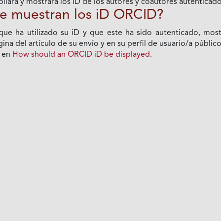
pilará y mostrará los ID de los autores y coautores autenticados
e muestran los iD ORCID?
que ha utilizado su iD y que este ha sido autenticado, m
na del artículo de su envío y en su perfil de usuario/a público
n en
How should an ORCID iD be displayed.