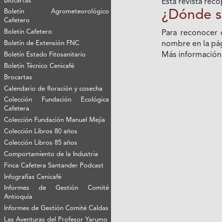
Biocartas
Esta revista reco
Boletín Agrometeorológico
¿Dónde s
Cafetero
Boletín Cafetero
Para reconocer 
Boletín de Extensión FNC
nombre en la pági
Más informació
Boletín Estado Fitosanitario
Boletín Técnico Cenicafé
Brocartas
Calendario de floración y cosecha
Colección Fundación Ecológica
Cafetera
Colección Fundación Manuel Mejía
Colección Libros 80 años
Colección Libros 85 años
Comportamiento de la Industria
Finca Cafetera Santander Podcast
Infografías Cenicafé
Informes de Gestión Comité
Antioquía
Informes de Gestión Comité Caldas
Las Aventuras del Profesor Yarumo