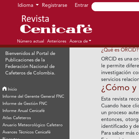
Ir al menú de navegación principal
Ir al contenido principal
Ir al pie de página del sitio
Idioma
Registrarse
Entrar
Número actual
Anteriores
Acerca de
¿Qué es ORCID?
Bienvenidos al Portal de
ORCID es una or
Publicaciones de la
le permite difer
Federación Nacional de
investigación co
Cafeteros de Colombia.
servicios relaci
¿Cómo y 
Inicio
Informe del Gerente General FNC
Esta revista re
Informe de Gestión FNC
Cuando hace clic
Informe Anual Cenicafé
un proceso auten
Atlas Cafeteros
entonces, otor
Anuario Meteorológico Cafetero
identificado y d
Avances Técnicos Cenicafé
Para saber más 