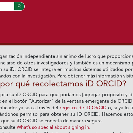
ganización independiente sin ánimo de lucro que proporcion
enciarse de otros investigadores y también es un mecanismo p
n su iD. ORCID se integra en muchos sistemas utilizados por e
onados con la investigación. Para obtener más información visi
por qué recolectamos iD ORCID?
copila su iD ORCID para que podamos [agregar propósito y di
 en el botón "Autorizar" de la ventana emergente de ORCID, 
ticado: ya sea a través del
registro de iD ORCID
o, si ya lo 
gándonos permiso para obtener su iD ORCID. Hacemos esto
e que su iD ORCID se conecta de manera segura.
consulte
What’s so special about signing in.