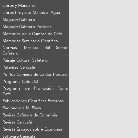
Libros y Manuales
Libros Proyecto Manos al Agua
Magazín Cafetero
Magazín Cafetero Podcast
Memorias de la Cumbre de Café
Memorias Seminario Científico
Normas Técnicas del Sector
Cafetero
Paisaje Cultural Cafetero
Patentes Cenicafé
Por los Caminos de Caldas Podcast
Programa Café 360
Programa de Promoción Toma
Café
Publicaciones Científicas Externas
Radionovela Mi Finca
Revista Cafetera de Colombia
Revista Cenicafé
Revista Ensayos sobre Economía
Software Cenicafé