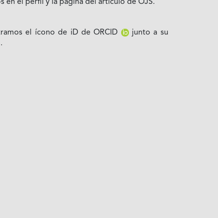
 en el perfil y la página del artículo de OJS.
ostramos el ícono de iD de ORCID
junto a su
.