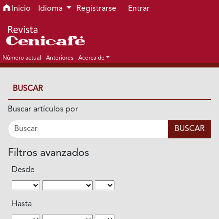
Ir al menú de navegación principal
Ir al contenido principal
Ir al pie de página del sitio
Inicio
Idioma
Registrarse
Entrar
Número actual
Anteriores
Acerca de
BUSCAR
Buscar artículos por
Filtros avanzados
Desde
Hasta