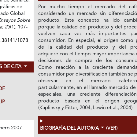
l de Jamaica.
ráficas de
Por mucho tiempo el mercado del caf
cado Global
considerado un mercado sin diferenciaci
Ensayos Sobre
producto. Este concepto ha ido camb
a
,
23
(1), 107-
porque Ia calidad del producto y del proce
vuelven cada vez más importantes pa
0.38141/1078
consumidor. En especial, el origen como 
de Ia calidad del producto y del pr
adquiere con el tiempo mayor importancia e
decisiones de compra de los consumid
 DE CITA
Como reacción a Ia creciente demand
consumidor por diversificación también se 
observar en el mercado cafeter
particularmente, en el llamado mercado de 
DF
especiales, una creciente diferenciació
producto basada en el origen geogr
IP
(Kaplinsky y Fitter, 2004; Lewin et al., 2004).
nero 2007
BIOGRAFÍA DEL AUTOR/A
(VER)