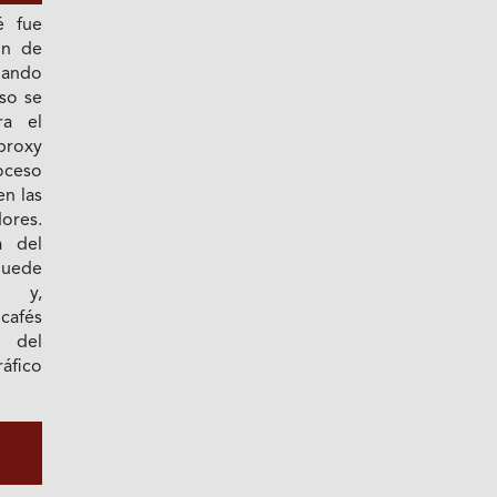
é fue
ón de
iando
so se
ra el
proxy
oceso
n las
ores.
a del
puede
o y,
cafés
n del
áfico