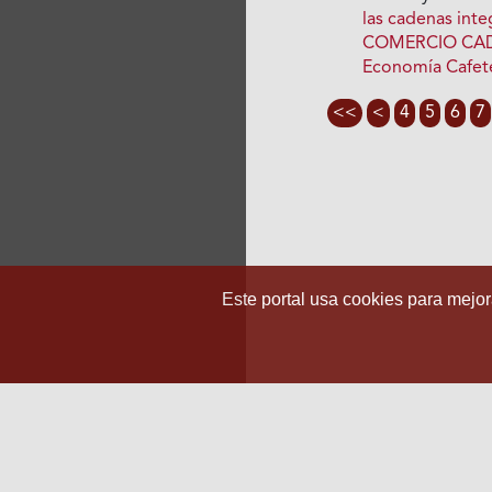
las cadenas int
COMERCIO CAD
Economía Cafete
<<
<
4
5
6
7
Este portal usa cookies para mejora