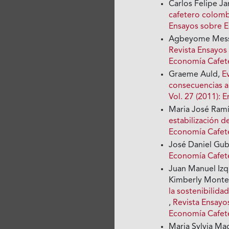
Carlos Felipe Ja
cafetero colom
Ensayos sobre 
Agbeyome Mess
Revista Ensayos
Economía Cafet
Graeme Auld,
E
consecuencias a
Vol. 27 (2011):
Maria José Ram
estabilización d
Economía Cafete
José Daniel Gub
Economía Cafete
Juan Manuel Izq
Kimberly Monte
la sostenibilida
,
Revista Ensayo
Economía Cafet
Maria Sylvia Ma