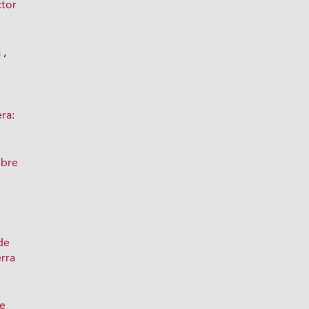
ctor
:
a
,
ra:
obre
de
erra
de