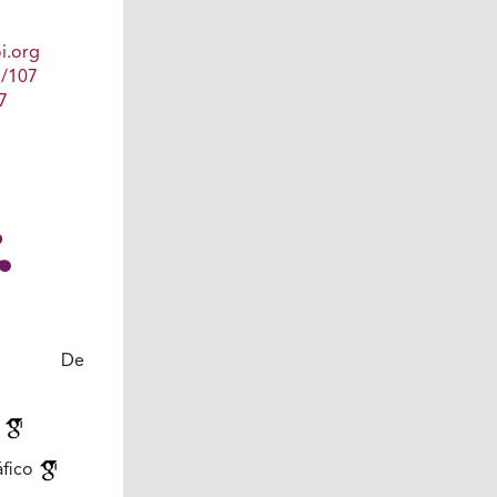
i.org
1/107
7
ación De
s
áfico