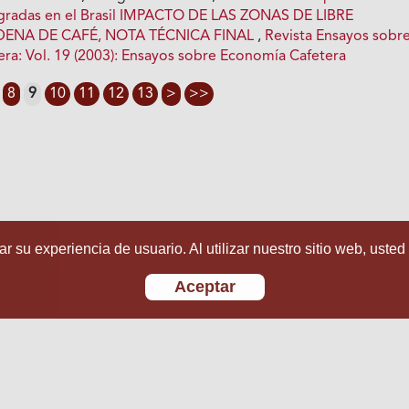
egradas en el Brasil IMPACTO DE LAS ZONAS DE LIBRE
ENA DE CAFÉ, NOTA TÉCNICA FINAL
,
Revista Ensayos sobr
ra: Vol. 19 (2003): Ensayos sobre Economía Cafetera
8
9
10
11
12
13
>
>>
r su experiencia de usuario. Al utilizar nuestro sitio web, usted
Aceptar