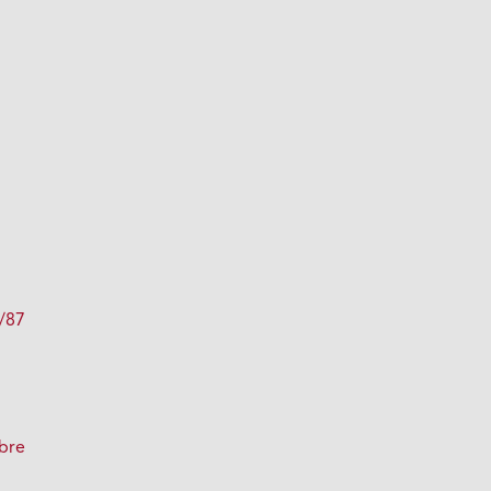
e/87
s
obre