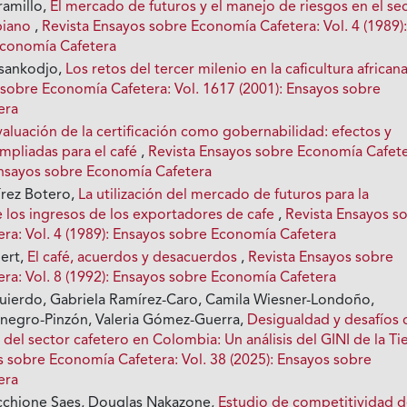
ramillo,
El mercado de futuros y el manejo de riesgos en el se
biano
,
Revista Ensayos sobre Economía Cafetera: Vol. 4 (1989)
Economía Cafetera
ankodjo,
Los retos del tercer milenio en la caficultura african
 sobre Economía Cafetera: Vol. 1617 (2001): Ensayos sobre
era
valuación de la certificación como gobernabilidad: efectos y
mpliadas para el café
,
Revista Ensayos sobre Economía Cafete
 Ensayos sobre Economía Cafetera
írez Botero,
La utilización del mercado de futuros para la
e los ingresos de los exportadores de cafe
,
Revista Ensayos s
ra: Vol. 4 (1989): Ensayos sobre Economía Cafetera
ert,
El café, acuerdos y desacuerdos
,
Revista Ensayos sobre
ra: Vol. 8 (1992): Ensayos sobre Economía Cafetera
uierdo, Gabriela Ramírez-Caro, Camila Wiesner-Londoño,
negro-Pinzón, Valeria Gómez-Guerra,
Desigualdad y desafíos 
d del sector cafetero en Colombia: Un análisis del GINI de la Ti
s sobre Economía Cafetera: Vol. 38 (2025): Ensayos sobre
era
cchione Saes, Douglas Nakazone,
Estudio de competitividad 