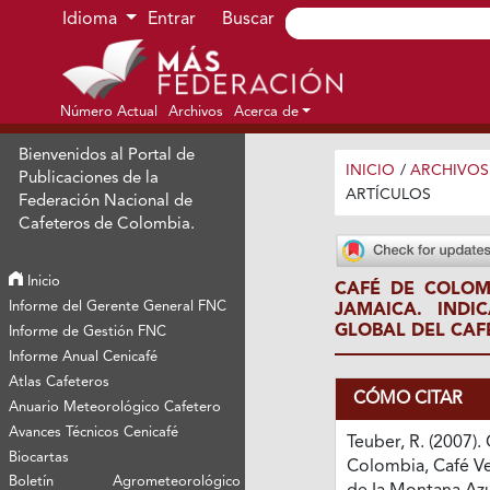
Ir al menú de navegación principal
Ir al contenido principal
Ir al pie de página del sitio
Idioma
Entrar
Buscar
Número Actual
Archivos
Acerca de
Bienvenidos al Portal de
INICIO
/
ARCHIVOS
Publicaciones de la
ARTÍCULOS
Federación Nacional de
Cafeteros de Colombia.
Inicio
CAFÉ DE COLOM
Informe del Gerente General FNC
JAMAICA. IND
GLOBAL DEL CAF
Informe de Gestión FNC
Informe Anual Cenicafé
Atlas Cafeteros
CÓMO CITAR
Anuario Meteorológico Cafetero
Avances Técnicos Cenicafé
Teuber, R. (2007).
Biocartas
Colombia, Café Ve
Boletín Agrometeorológico