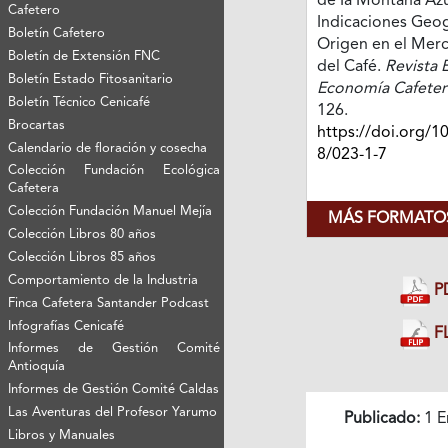
de Ia Montana Azu
Cafetero
Indicaciones Geog
Boletín Cafetero
Origen en el Mer
Boletín de Extensión FNC
del Café.
Revista 
Boletín Estado Fitosanitario
Economía Cafeter
Boletín Técnico Cenicafé
126.
Brocartas
https://doi.org/1
Calendario de floración y cosecha
8/023-1-7
Colección Fundación Ecológica
Cafetera
Colección Fundación Manuel Mejía
MÁS FORMATOS
Colección Libros 80 años
Colección Libros 85 años
Comportamiento de la Industria
P
Finca Cafetera Santander Podcast
Infografías Cenicafé
FL
Informes de Gestión Comité
Antioquía
Informes de Gestión Comité Caldas
Las Aventuras del Profesor Yarumo
Publicado:
1 E
Libros y Manuales