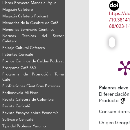
Libros Proyecto Manos al Agua
Magazín Cafetero
https://do
Magazín Cafetero Podcast
/10.3814
Memorias de la Cumbre de Café
88/023-1-
Memorias Seminario Científico
Normas Técnicas del Sector
Cafetero
Paisaje Cultural Cafetero
Patentes Cenicafé
Por los Caminos de Caldas Podcast
Programa Café 360
Programa de Promoción Toma
Café
Publicaciones Científicas Externas
Palabras clave
Radionovela Mi Finca
Diferenci
Revista Cafetera de Colombia
Producto
Revista Cenicafé
Consumidore
Revista Ensayos sobre Economía
Software Cenicafé
Origen Geogr
Tips del Profesor Yarumo