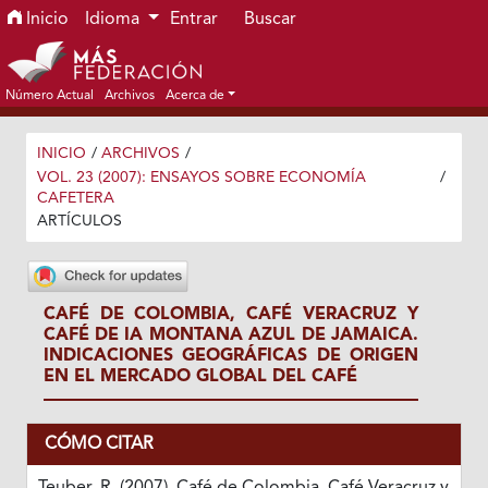
Ir al menú de navegación principal
Ir al contenido principal
Ir al pie de página del sitio
Inicio
Idioma
Entrar
Buscar
Número Actual
Archivos
Acerca de
INICIO
/
ARCHIVOS
/
VOL. 23 (2007): ENSAYOS SOBRE ECONOMÍA
/
CAFETERA
ARTÍCULOS
CAFÉ DE COLOMBIA, CAFÉ VERACRUZ Y
CAFÉ DE IA MONTANA AZUL DE JAMAICA.
INDICACIONES GEOGRÁFICAS DE ORIGEN
EN EL MERCADO GLOBAL DEL CAFÉ
CÓMO CITAR