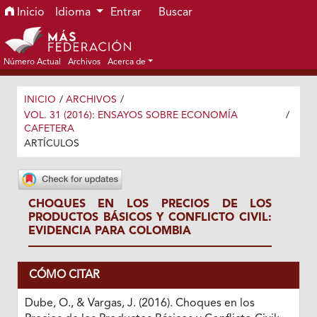
Ir al menú de navegación principal
Ir al contenido principal
Ir al pie de página del sitio
Inicio
Idioma
Entrar
Buscar
Número Actual
Archivos
Acerca de
INICIO
/
ARCHIVOS
/
VOL. 31 (2016): ENSAYOS SOBRE ECONOMÍA
/
CAFETERA
ARTÍCULOS
CHOQUES EN LOS PRECIOS DE LOS
PRODUCTOS BÁSICOS Y CONFLICTO CIVIL:
EVIDENCIA PARA COLOMBIA
CÓMO CITAR
Dube, O., & Vargas, J. (2016). Choques en los