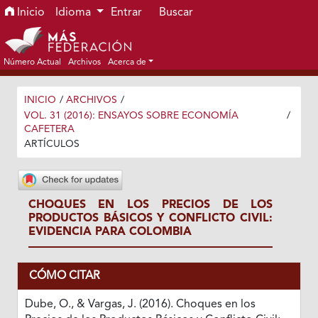
Ir al menú de navegación principal
Ir al contenido principal
Ir al pie de página del sitio
Inicio
Idioma
Entrar
Buscar
Número Actual
Archivos
Acerca de
INICIO
/
ARCHIVOS
/
VOL. 31 (2016): ENSAYOS SOBRE ECONOMÍA
/
CAFETERA
ARTÍCULOS
CHOQUES EN LOS PRECIOS DE LOS
PRODUCTOS BÁSICOS Y CONFLICTO CIVIL:
EVIDENCIA PARA COLOMBIA
CÓMO CITAR
Dube, O., & Vargas, J. (2016). Choques en los