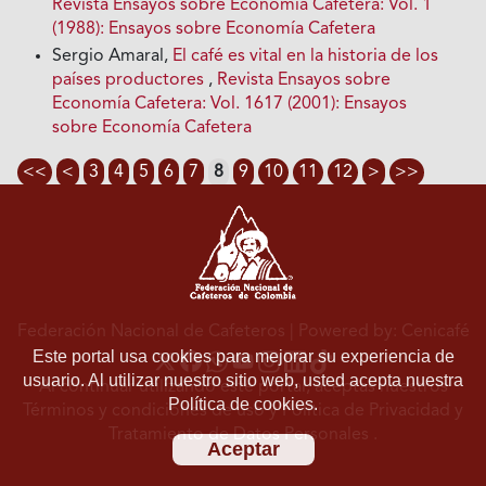
Revista Ensayos sobre Economía Cafetera: Vol. 1
(1988): Ensayos sobre Economía Cafetera
Sergio Amaral,
El café es vital en la historia de los
países productores
,
Revista Ensayos sobre
Economía Cafetera: Vol. 1617 (2001): Ensayos
sobre Economía Cafetera
<<
<
3
4
5
6
7
8
9
10
11
12
>
>>
Federación Nacional de Cafeteros
| Powered by: Cenicafé
Este portal usa cookies para mejorar su experiencia de
usuario. Al utilizar nuestro sitio web, usted acepta nuestra
Al continuar utilizando este portal, aceptas nuestros
Política de cookies.
Términos y condiciones de uso
y
Política de Privacidad y
Tratamiento de Datos Personales
.
Aceptar