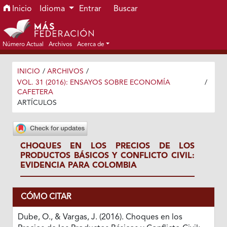
Ir al menú de navegación principal
Ir al contenido principal
Ir al pie de página del sitio
Inicio
Idioma
Entrar
Buscar
Número Actual
Archivos
Acerca de
INICIO
/
ARCHIVOS
/
VOL. 31 (2016): ENSAYOS SOBRE ECONOMÍA
/
CAFETERA
ARTÍCULOS
CHOQUES EN LOS PRECIOS DE LOS
PRODUCTOS BÁSICOS Y CONFLICTO CIVIL:
EVIDENCIA PARA COLOMBIA
CÓMO CITAR
Dube, O., & Vargas, J. (2016). Choques en los