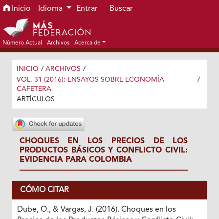
Ir al menú de navegación principal
Ir al contenido principal
Ir al pie de página del sitio
Inicio
Idioma
Entrar
Buscar
Número Actual
Archivos
Acerca de
INICIO
/
ARCHIVOS
/
VOL. 31 (2016): ENSAYOS SOBRE ECONOMÍA
/
CAFETERA
ARTÍCULOS
CHOQUES EN LOS PRECIOS DE LOS
PRODUCTOS BÁSICOS Y CONFLICTO CIVIL:
EVIDENCIA PARA COLOMBIA
CÓMO CITAR
Dube, O., & Vargas, J. (2016). Choques en los