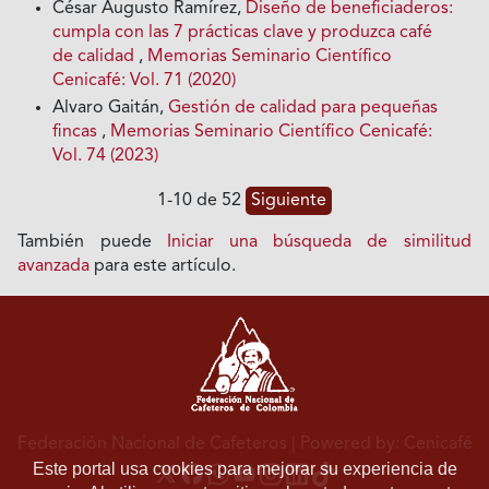
César Augusto Ramírez,
Diseño de beneficiaderos:
cumpla con las 7 prácticas clave y produzca café
de calidad
,
Memorias Seminario Científico
Cenicafé: Vol. 71 (2020)
Alvaro Gaitán,
Gestión de calidad para pequeñas
fincas
,
Memorias Seminario Científico Cenicafé:
Vol. 74 (2023)
1-10 de 52
Siguiente
También puede
Iniciar una búsqueda de similitud
avanzada
para este artículo.
Federación Nacional de Cafeteros
| Powered by: Cenicafé
Este portal usa cookies para mejorar su experiencia de