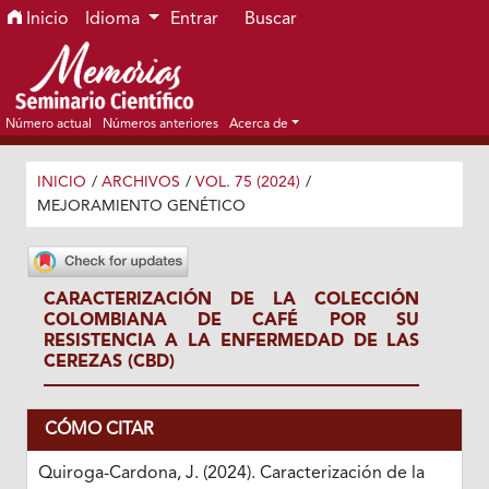
Ir al menú de navegación principal
Ir al contenido principal
Ir al pie de página del sitio
Inicio
Idioma
Entrar
Buscar
Número actual
Números anteriores
Acerca de
INICIO
/
ARCHIVOS
/
VOL. 75 (2024)
/
MEJORAMIENTO GENÉTICO
CARACTERIZACIÓN DE LA COLECCIÓN
COLOMBIANA DE CAFÉ POR SU
RESISTENCIA A LA ENFERMEDAD DE LAS
CEREZAS (CBD)
CÓMO CITAR
Quiroga-Cardona, J. (2024). Caracterización de la