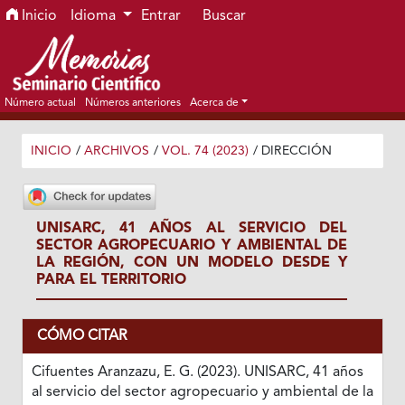
Ir al menú de navegación principal
Ir al contenido principal
Ir al pie de página del sitio
Inicio
Idioma
Entrar
Buscar
Número actual
Números anteriores
Acerca de
INICIO
/
ARCHIVOS
/
VOL. 74 (2023)
/
DIRECCIÓN
UNISARC, 41 AÑOS AL SERVICIO DEL
SECTOR AGROPECUARIO Y AMBIENTAL DE
LA REGIÓN, CON UN MODELO DESDE Y
PARA EL TERRITORIO
CÓMO CITAR
Cifuentes Aranzazu, E. G. (2023). UNISARC, 41 años
al servicio del sector agropecuario y ambiental de la