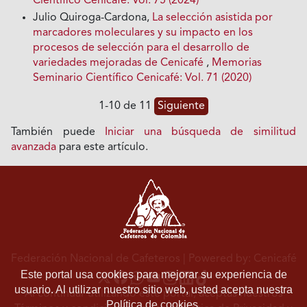
Científico Cenicafé: Vol. 75 (2024)
Julio Quiroga-Cardona,
La selección asistida por
marcadores moleculares y su impacto en los
procesos de selección para el desarrollo de
variedades mejoradas de Cenicafé
,
Memorias
Seminario Científico Cenicafé: Vol. 71 (2020)
1-10 de 11
Siguiente
También puede
Iniciar una búsqueda de similitud
avanzada
para este artículo.
Federación Nacional de Cafeteros
| Powered by: Cenicafé
Este portal usa cookies para mejorar su experiencia de
usuario. Al utilizar nuestro sitio web, usted acepta nuestra
Al continuar utilizando este portal, aceptas nuestros
Política de cookies.