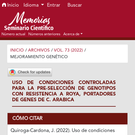
Ir al menú de navegación principal
Ir al contenido principal
Ir al pie de página del sitio
Inicio
Idioma
Entrar
Buscar
Número actual
Números anteriores
Acerca de
INICIO
/
ARCHIVOS
/
VOL. 73 (2022)
/
MEJORAMIENTO GENÉTICO
USO DE CONDICIONES CONTROLADAS
PARA LA PRE-SELECCIÓN DE GENOTIPOS
CON RESISTENCIA A ROYA, PORTADORES
DE GENES DE C. ARABICA
CÓMO CITAR
Quiroga-Cardona, J. (2022). Uso de condiciones