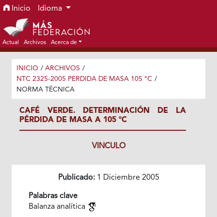
Ir al menú de navegación principal
Ir al contenido principal
Ir al pie de página del sitio
Inicio
Idioma
Actual
Archivos
Acerca de
INICIO
/
ARCHIVOS
/
NTC 2325-2005 PERDIDA DE MASA 105 °C
/
NORMA TÉCNICA
CAFÉ VERDE. DETERMINACIÓN DE LA
PÉRDIDA DE MASA A 105 °C
VINCULO
Publicado:
1 Diciembre 2005
Palabras clave
Balanza analítica