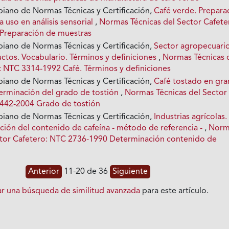
biano de Normas Técnicas y Certificación,
Café verde. Prepara
 uso en análisis sensorial
,
Normas Técnicas del Sector Cafete
Preparación de muestras
biano de Normas Técnicas y Certificación,
Sector agropecuario
uctos. Vocabulario. Términos y definiciones
,
Normas Técnicas 
: NTC 3314-1992 Café. Términos y definiciones
biano de Normas Técnicas y Certificación,
Café tostado en gr
erminación del grado de tostión
,
Normas Técnicas del Sector
2442-2004 Grado de tostión
biano de Normas Técnicas y Certificación,
Industrias agrícolas.
ción del contenido de cafeína - método de referencia -
,
Norm
ctor Cafetero: NTC 2736-1990 Determinación contenido de
Anterior
11-20 de 36
Siguiente
iar una búsqueda de similitud avanzada
para este artículo.