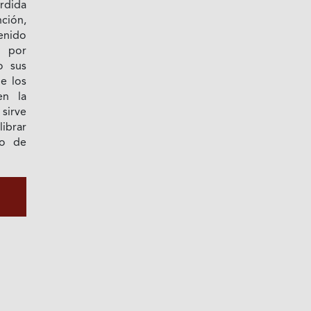
rdida
ción,
enido
 por
o sus
e los
en la
sirve
ibrar
do de