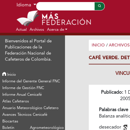
Ir al menú de navegación principal
Ir al contenido principal
Ir al pie de página del sitio
Idioma
Actual
Archivos
Acerca de
Bienvenidos al Portal de
INICIO
/
ARCHIVOS
Publicaciones de la
Federación Nacional de
CAFÉ VERDE. DET
Cafeteros de Colombia.
VINCU
Inicio
Informe del Gerente General FNC
Informe de Gestión FNC
Publicado:
1 
Informe Anual Cenicafé
200
Atlas Cafeteros
Anuario Meteorológico Cafetero
Palabras clave
Avances Técnicos Cenicafé
Balanza analíti
Biocartas
desecador
Boletín Agrometeorológico