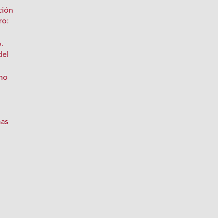
ción
ro:
.
del
ano
as