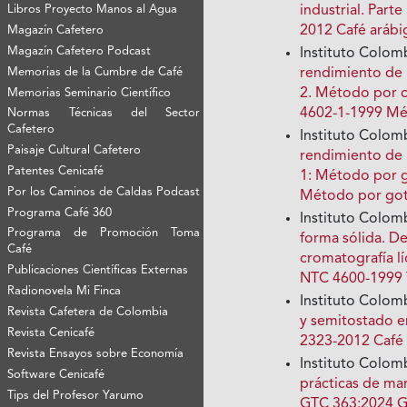
Libros Proyecto Manos al Agua
industrial. Part
2012 Café arábi
Magazín Cafetero
Magazín Cafetero Podcast
Instituto Colom
Memorias de la Cumbre de Café
rendimiento de l
2. Método por 
Memorias Seminario Científico
4602-1-1999 Mé
Normas Técnicas del Sector
Cafetero
Instituto Colom
Paisaje Cultural Cafetero
rendimiento de l
Patentes Cenicafé
1: Método por
Por los Caminos de Caldas Podcast
Método por go
Programa Café 360
Instituto Colom
Programa de Promoción Toma
forma sólida. D
Café
cromatografía lí
Publicaciones Científicas Externas
NTC 4600-1999 T
Radionovela Mi Finca
Instituto Colom
Revista Cafetera de Colombia
y semitostado 
Revista Cenicafé
2323-2012 Café
Revista Ensayos sobre Economía
Instituto Colom
Software Cenicafé
prácticas de ma
Tips del Profesor Yarumo
GTC 363:2024 Gu