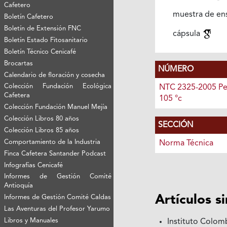
Cafetero
muestra de e
Boletín Cafetero
Boletín de Extensión FNC
cápsula
Boletín Estado Fitosanitario
Boletín Técnico Cenicafé
Brocartas
NÚMERO
Calendario de floración y cosecha
Colección Fundación Ecológica
NTC 2325-2005 Pe
Cafetera
105 °c
Colección Fundación Manuel Mejía
Colección Libros 80 años
SECCIÓN
Colección Libros 85 años
Comportamiento de la Industria
Norma Técnica
Finca Cafetera Santander Podcast
Infografías Cenicafé
Informes de Gestión Comité
Antioquía
Artículos s
Informes de Gestión Comité Caldas
Las Aventuras del Profesor Yarumo
Libros y Manuales
Instituto Colom