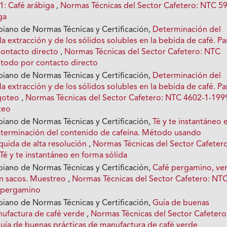
e 1: Café arábiga
,
Normas Técnicas del Sector Cafetero: NTC 5
ga
biano de Normas Técnicas y Certificación,
Determinación del
a extracción y de los sólidos solubles en la bebida de café. Pa
contacto directo
,
Normas Técnicas del Sector Cafetero: NTC
todo por contacto directo
biano de Normas Técnicas y Certificación,
Determinación del
a extracción y de los sólidos solubles en la bebida de café. Pa
 goteo
,
Normas Técnicas del Sector Cafetero: NTC 4602-1-199
teo
biano de Normas Técnicas y Certificación,
Té y te instantáneo 
eterminación del contenido de cafeína. Método usando
quida de alta resolución
,
Normas Técnicas del Sector Cafetero
é y te instantáneo en forma sólida
biano de Normas Técnicas y Certificación,
Café pergamino, ve
en sacos. Muestreo
,
Normas Técnicas del Sector Cafetero: NT
 pergamino
biano de Normas Técnicas y Certificación,
Guía de buenas
nufactura de café verde
,
Normas Técnicas del Sector Cafetero
ía de buenas prácticas de manufactura de café verde