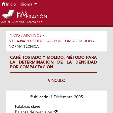
Ir al menú de navegación principal
Ir al contenido principal
Ir al pie de página del sitio
Inicio
Idioma
Actual
Archivos
Acerca de
INICIO
/
ARCHIVOS
/
NTC 4084-2005 DENSIDAD POR COMPACTACIÓN
/
NORMA TÉCNICA
CAFÉ TOSTADO Y MOLIDO. MÉTODO PARA
LA DETERMINACIÓN DE LA DENSIDAD
POR COMPACTACIÓN
VINCULO
Publicado:
1 Diciembre 2005
Palabras clave
Balanza de precisión