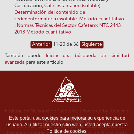
Certificación,
Café instantáneo (soluble).
Determinación del contenido de
sedimento/materia insoluble. Método cuantitativo
,
Normas Técnicas del Sector Cafetero: NTC 2443-
2018 Método cuantitativo
Anterior
11-20 de 36
Siguiente
También puede
Iniciar una búsqueda de similitud
avanzada
para este artículo.
Federación Nacional de Cafeteros
| Powered by: Cenicafé
Este portal usa cookies para mejorar su experiencia de
usuario. Al utilizar nuestro sitio web, usted acepta nuestra
Al continuar utilizando este portal, aceptas nuestros
Política de cookies.
Términos y condiciones de uso
y
Política de Privacidad y