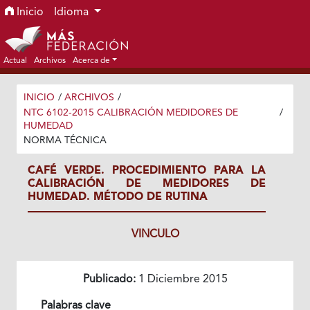
Ir al menú de navegación principal
Ir al contenido principal
Ir al pie de página del sitio
Inicio
Idioma
Actual
Archivos
Acerca de
INICIO
/
ARCHIVOS
/
NTC 6102-2015 CALIBRACIÓN MEDIDORES DE
/
HUMEDAD
NORMA TÉCNICA
CAFÉ VERDE. PROCEDIMIENTO PARA LA
CALIBRACIÓN DE MEDIDORES DE
HUMEDAD. MÉTODO DE RUTINA
VINCULO
Publicado:
1 Diciembre 2015
Palabras clave