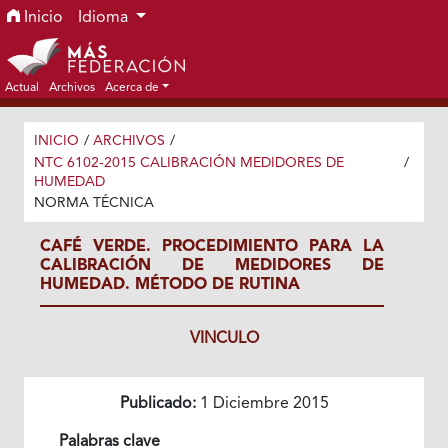
Ir al menú de navegación principal
Ir al contenido principal
Ir al pie de página del sitio
Inicio
Idioma
Actual
Archivos
Acerca de
INICIO
/
ARCHIVOS
/
NTC 6102-2015 CALIBRACIÓN MEDIDORES DE
/
HUMEDAD
NORMA TÉCNICA
CAFÉ VERDE. PROCEDIMIENTO PARA LA
CALIBRACIÓN DE MEDIDORES DE
HUMEDAD. MÉTODO DE RUTINA
VINCULO
Publicado:
1 Diciembre 2015
Palabras clave