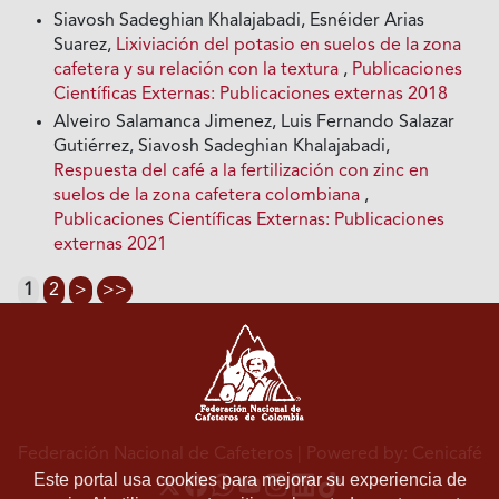
Siavosh Sadeghian Khalajabadi, Esnéider Arias
Suarez,
Lixiviación del potasio en suelos de la zona
cafetera y su relación con la textura
,
Publicaciones
Científicas Externas: Publicaciones externas 2018
Alveiro Salamanca Jimenez, Luis Fernando Salazar
Gutiérrez, Siavosh Sadeghian Khalajabadi,
Respuesta del café a la fertilización con zinc en
suelos de la zona cafetera colombiana
,
Publicaciones Científicas Externas: Publicaciones
externas 2021
1
2
>
>>
Federación Nacional de Cafeteros
| Powered by: Cenicafé
Este portal usa cookies para mejorar su experiencia de