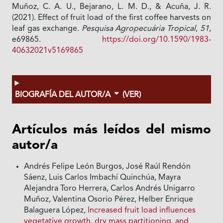
Muñoz, C. A. U., Bejarano, L. M. D., & Acuña, J. R.
(2021). Effect of fruit load of the first coffee harvests on
leaf gas exchange.
Pesquisa Agropecuária Tropical
,
51
,
e69865.
https://doi.org/10.1590/1983-
40632021v5169865
BIOGRAFÍA DEL AUTOR/A
(VER)
Artículos más leídos del mismo
autor/a
Andrés Felipe León Burgos, José Raúl Rendón
Sáenz, Luis Carlos Imbachí Quinchúa, Mayra
Alejandra Toro Herrera, Carlos Andrés Unigarro
Muñoz, Valentina Osorio Pérez, Helber Enrique
Balaguera López,
Increased fruit load influences
vegetative growth, dry mass partitioning, and