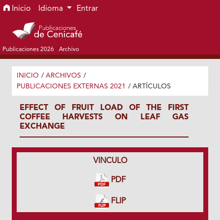
Ir al menú de navegación principal
Ir al contenido principal
Ir al pie de página del sitio
Inicio
Idioma
Entrar
Publicaciones 2026
Archivo
INICIO
/
ARCHIVOS
/
PUBLICACIONES EXTERNAS 2021
/
ARTÍCULOS
EFFECT OF FRUIT LOAD OF THE FIRST
COFFEE HARVESTS ON LEAF GAS
EXCHANGE
VINCULO
PDF
FLIP