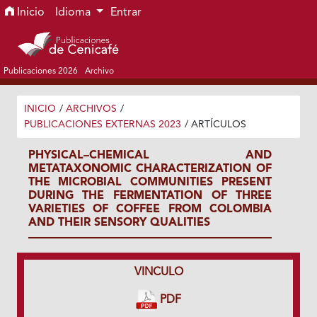
Ir al menú de navegación principal
Ir al contenido principal
Ir al pie de página del sitio
Inicio
Idioma
Entrar
Publicaciones 2026
Archivo
INICIO
/
ARCHIVOS
/
PUBLICACIONES EXTERNAS 2023
/
ARTÍCULOS
PHYSICAL–CHEMICAL AND
METATAXONOMIC CHARACTERIZATION OF
THE MICROBIAL COMMUNITIES PRESENT
DURING THE FERMENTATION OF THREE
VARIETIES OF COFFEE FROM COLOMBIA
AND THEIR SENSORY QUALITIES
VINCULO
PDF