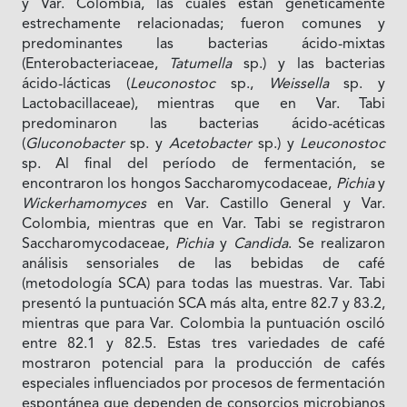
y Var. Colombia, las cuales están genéticamente
estrechamente relacionadas; fueron comunes y
predominantes las bacterias ácido-mixtas
(Enterobacteriaceae,
Tatumella
sp.) y las bacterias
ácido-lácticas (
Leuconostoc
sp.,
Weissella
sp. y
Lactobacillaceae), mientras que en Var. Tabi
predominaron las bacterias ácido-acéticas
(
Gluconobacter
sp. y
Acetobacter
sp.) y
Leuconostoc
sp. Al final del período de fermentación, se
encontraron los hongos Saccharomycodaceae,
Pichia
y
Wickerhamomyces
en Var. Castillo General y Var.
Colombia, mientras que en Var. Tabi se registraron
Saccharomycodaceae,
Pichia
y
Candida
. Se realizaron
análisis sensoriales de las bebidas de café
(metodología SCA) para todas las muestras. Var. Tabi
presentó la puntuación SCA más alta, entre 82.7 y 83.2,
mientras que para Var. Colombia la puntuación osciló
entre 82.1 y 82.5. Estas tres variedades de café
mostraron potencial para la producción de cafés
especiales influenciados por procesos de fermentación
espontánea que dependen de consorcios microbianos